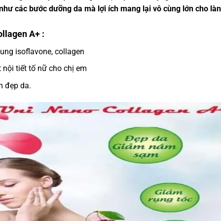
 như các bước dưỡng da mà lợi ích mang lại vô cùng lớn cho làn
llagen A+ :
sung isoflavone, collagen
 nội tiết tố nữ cho chị em
m đẹp da.