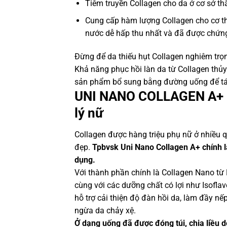
Tiêm truyền Collagen cho da ở cơ sở th
Cung cấp hàm lượng Collagen cho cơ 
nước dễ hấp thu nhất và đã được chứng 
Đừng để da thiếu hụt Collagen nghiêm trọn
Khả năng phục hồi làn da từ Collagen thủ
sản phẩm bổ sung bằng đường uống để tái
UNI NANO COLLAGEN A+ – 
lý nữ
Collagen được hàng triệu phụ nữ ở nhiều quố
đẹp.
Tpbvsk Uni Nano Collagen A+ chính là
dụng.
Với thành phần chính là Collagen Nano từ
cùng với các dưỡng chất có lợi như Isoflav
hỗ trợ cải thiện độ đàn hồi da, làm đầy n
ngừa da chảy xệ.
Ở dạng uống đã được đóng túi, chia liều 