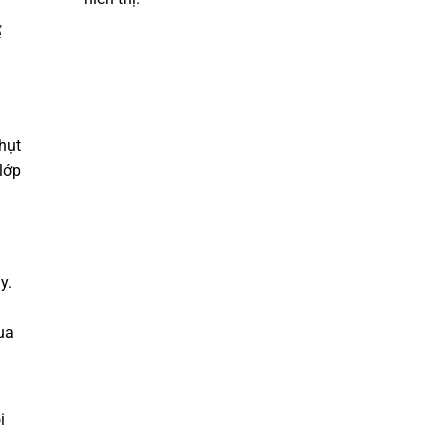
ể
hụt
lớp
y.
ua
i