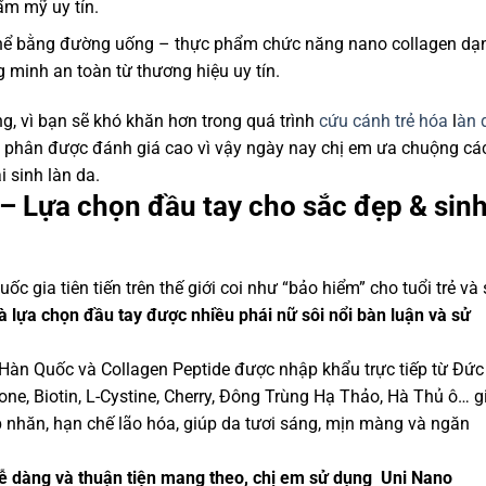
ẩm mỹ uy tín.
thể bằng đường uống – thực phẩm chức năng nano collagen dạ
minh an toàn từ thương hiệu uy tín.
g, vì bạn sẽ khó khăn hơn trong quá trình
cứu cánh trẻ hóa
l
àn 
y phân được đánh giá cao vì vậy ngày nay chị em ưa chuộng cá
 sinh làn da.
Lựa chọn đầu tay cho sắc đẹp & sin
c gia tiên tiến trên thế giới coi như “bảo hiểm” cho tuổi trẻ và
 lựa chọn đầu tay được nhiều phái nữ sôi nổi bàn luận và sử
 Hàn Quốc và Collagen Peptide được nhập khẩu trực tiếp từ Đức
one, Biotin, L-Cystine, Cherry, Đông Trùng Hạ Thảo, Hà Thủ ô… g
ếp nhăn, hạn chế lão hóa, giúp da tươi sáng, mịn màng và ngăn
dễ dàng và thuận tiện mang theo, chị em sử dụng Uni Nano