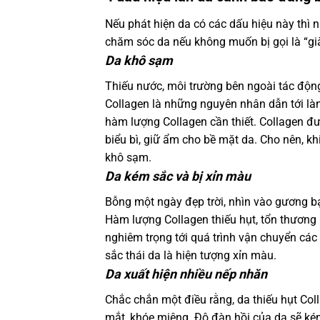
Nếu phát hiện da có các dấu hiệu này thì 
chăm sóc da nếu không muốn bị gọi là “già
Da khô sạm
Thiếu nước, môi trường bên ngoài tác động
Collagen là những nguyên nhân dẫn tới làn
hàm lượng Collagen cần thiết. Collagen đư
biểu bì, giữ ẩm cho bề mặt da. Cho nên, khi
khô sạm.
Da kém sắc và bị xỉn màu
Bỗng một ngày đẹp trời, nhìn vào gương b
Hàm lượng Collagen thiếu hụt, tổn thương 
nghiêm trọng tới quá trình vận chuyển các 
sắc thái da là hiện tượng xỉn màu.
Da xuất hiện nhiều nếp nhăn
Chắc chắn một điều rằng, da thiếu hụt Coll
mắt, khóe miệng. Độ đàn hồi của da sẽ kém