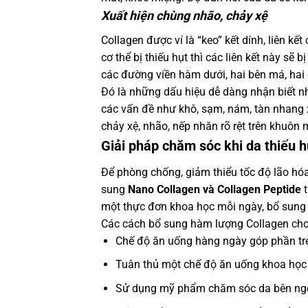
Xuất hiện chùng nhão, chảy xệ
Collagen được ví là “keo” kết dính, liên kế
cơ thể bị thiếu hụt thì các liên kết này sẽ 
các đường viền hàm dưới, hai bên má, hai
Đó là những dấu hiệu dễ dàng nhận biết nhấ
các vấn đề như khô, sạm, nám, tàn nhang x
chảy xệ, nhão, nếp nhăn rõ rệt trên khuôn 
Giải pháp chăm sóc khi da thiếu h
Để phòng chống, giảm thiểu tốc độ lão hó
sung
Nano Collagen và Collagen Peptide
t
một thực đơn khoa học mỗi ngày, bổ sung
Các cách bổ sung hàm lượng Collagen cho
Chế độ ăn uống hàng ngày góp phần trẻ
Tuân thủ một chế độ ăn uống khoa học
Sử dụng mỹ phẩm chăm sóc da bên ngo