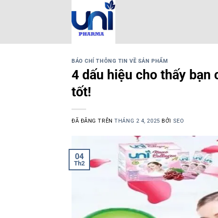
Chuyển
đến
nội
dung
BÁO CHÍ THÔNG TIN VỀ SẢN PHẨM
4 dấu hiệu cho thấy bạn
tốt!
ĐÃ ĐĂNG TRÊN
THÁNG 2 4, 2025
BỞI
SEO
04
Th2