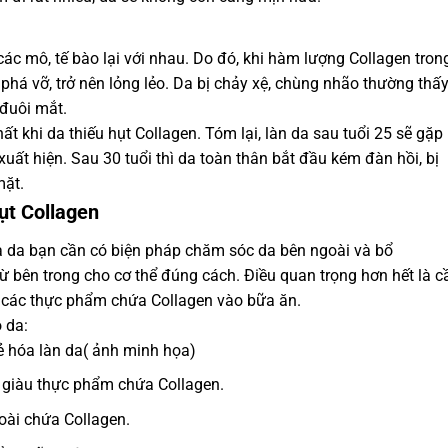
t các mô, tế bào lại với nhau. Do đó, khi hàm lượng Collagen tron
bị phá vỡ, trở nên lỏng lẻo. Da bị chảy xệ, chùng nhão thường thấ
 đuôi mắt.
t khi da thiếu hụt Collagen. Tóm lại, làn da sau tuổi 25 sẽ gặp
uất hiện. Sau 30 tuổi thì da toàn thân bắt đầu kém đàn hồi, bị
mặt.
ụt Collagen
a da bạn cần có biện pháp chăm sóc da bên ngoài và bổ
ừ bên trong cho cơ thể đúng cách. Điều quan trọng hơn hết là c
 các thực phẩm chứa Collagen vào bữa ăn.
 da:
 hóa làn da( ảnh minh họa)
 giàu thực phẩm chứa Collagen.
ài chứa Collagen.