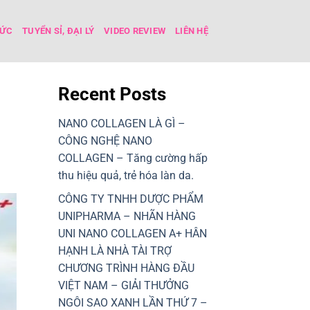
TỨC
TUYỂN SỈ, ĐẠI LÝ
VIDEO REVIEW
LIÊN HỆ
Recent Posts
NANO COLLAGEN LÀ GÌ –
CÔNG NGHỆ NANO
COLLAGEN – Tăng cường hấp
thu hiệu quả, trẻ hóa làn da.
CÔNG TY TNHH DƯỢC PHẨM
UNIPHARMA – NHÃN HÀNG
UNI NANO COLLAGEN A+ HÂN
HẠNH LÀ NHÀ TÀI TRỢ
CHƯƠNG TRÌNH HÀNG ĐẦU
VIỆT NAM – GIẢI THƯỞNG
NGÔI SAO XANH LẦN THỨ 7 –