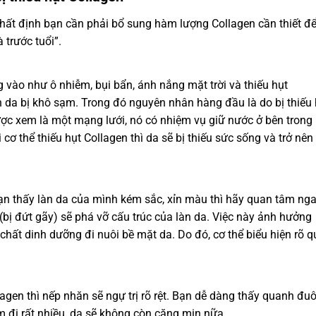
nhất định bạn cần phải bổ sung hàm lượng Collagen cần thiết đ
 trước tuổi”.
 vào như ô nhiễm, bụi bẩn, ánh nắng mặt trời và thiếu hụt
 da bị khô sạm. Trong đó nguyên nhân hàng đầu là do bị thiếu 
ợc xem là một mạng lưới, nó có nhiệm vụ giữ nước ở bên trong 
 cơ thể thiếu hụt Collagen thì da sẽ bị thiếu sức sống và trở nên
ạn thấy làn da của mình kém sắc, xỉn màu thì hãy quan tâm nga
(bị đứt gãy) sẽ phá vỡ cấu trúc của làn da. Việc này ảnh hưởng
chất dinh dưỡng đi nuôi bề mặt da. Do đó, cơ thể biểu hiện rõ q
agen thì nếp nhăn sẽ ngự trị rõ rệt. Bạn dễ dàng thấy quanh đuô
 đi rất nhiều, da sẽ không còn căng mịn nữa.